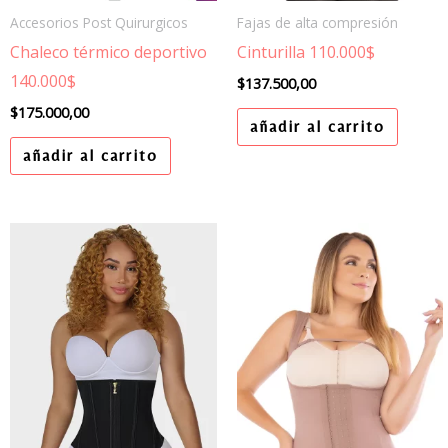
Accesorios Post Quirurgicos
Fajas de alta compresión
Chaleco térmico deportivo
Cinturilla 110.000$
140.000$
$
137.500,00
$
175.000,00
añadir al carrito
añadir al carrito