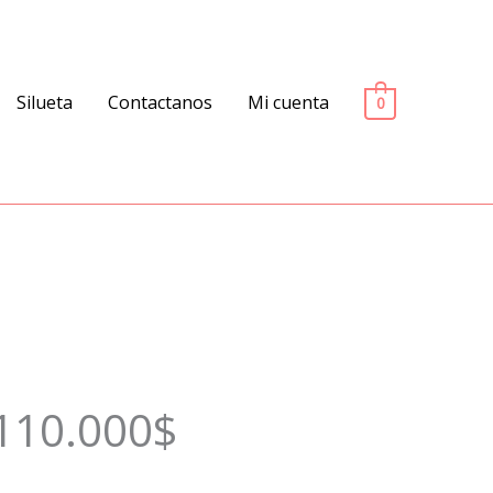
Silueta
Contactanos
Mi cuenta
0
n
 110.000$