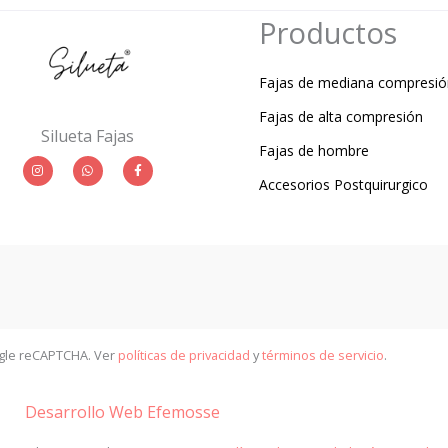
Productos
Fajas de mediana compresió
Fajas de alta compresión
Silueta Fajas
Fajas de hombre
I
W
F
n
h
a
Accesorios Postquirurgico
s
a
c
t
t
e
a
s
b
g
a
o
r
p
o
a
p
k
m
-
f
ogle reCAPTCHA. Ver
políticas de privacidad
y
términos de servicio
.
Desarrollo Web Efemosse