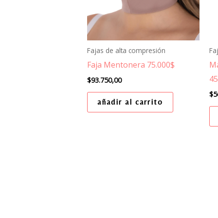
Fajas de alta compresión
Fa
Faja Mentonera 75.000$
Ma
45
$
93.750,00
$
5
añadir al carrito