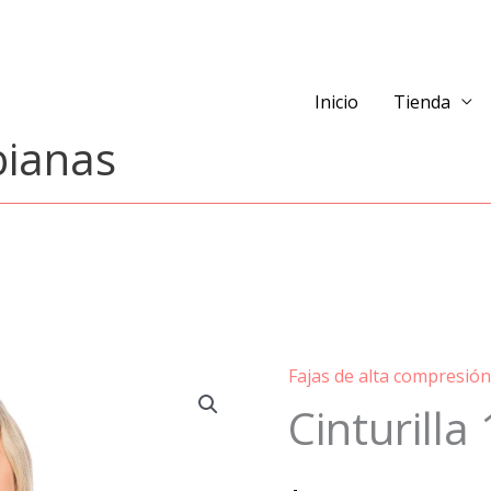
Inicio
Tienda
bianas
Fajas de alta compresió
Cinturilla
Cinturilla
110.000$
cantidad