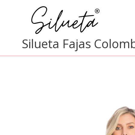
Ir
al
contenido
Silueta Fajas Colom