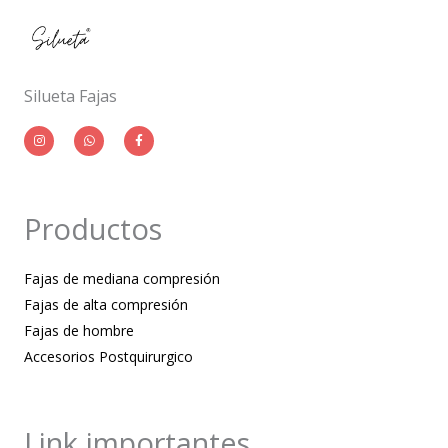
Silueta Fajas
I
W
F
n
h
a
s
a
c
t
t
e
a
s
b
g
a
o
r
p
o
a
p
k
m
-
Productos
f
Fajas de mediana compresión
Fajas de alta compresión
Fajas de hombre
Accesorios Postquirurgico
Link importantes