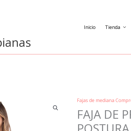
Inicio
Tienda
bianas
Fajas de mediana Compr
FAJA
FAJA DE 
DE
PRIMERA
POSTURA
POSTURA