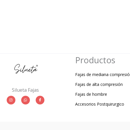
Productos
Fajas de mediana compresió
Fajas de alta compresión
Silueta Fajas
Fajas de hombre
I
W
F
n
h
a
Accesorios Postquirurgico
s
a
c
t
t
e
a
s
b
g
a
o
r
p
o
a
p
k
m
-
f