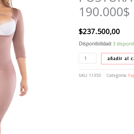
CON
190.000$
MANGAS
190.000$
$
237.500,00
cantidad
Disponibilidad:
3 disponi
añadir al c
SKU:
11353
Categoría:
Fa